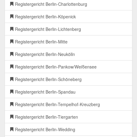
Registergericht Berlin-Charlottenburg
Registergericht Berlin-Köpenick
Registergericht Berlin-Lichtenberg
Registergericht Berlin-Mitte
Registergericht Berlin-Neukölln
Registergericht Berlin-Pankow/Weißensee
Registergericht Berlin-Schöneberg
Registergericht Berlin-Spandau
Registergericht Berlin-Tempelhof-Kreuzberg
Registergericht Berlin-Tiergarten
Registergericht Berlin-Wedding