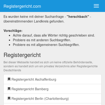
Registergericht.com
Es wurden keine mit deiner Suchanfrage -
"herschbach"
-
übereinstimmenden Landkreis gefunden.
Vorschläge:
Achte darauf, dass alle Wörter richtig geschrieben sind.
Probiere es mit anderen Suchbegriffen.
Probiere es mit allgemeineren Suchbegriffen.
Registergericht
Bei dieser Webseite handelt es sich um keine offizielle Behördenseite,
sondern es handelt sich um ein privates Verzeichnis aller Registergerichte
Deutschlands
Registergericht Aschaffenburg
Registergericht Bamberg
Registergericht Berlin (Charlottenburg)