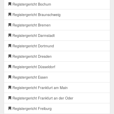
Registergericht Bochum
Registergericht Braunschweig
Registergericht Bremen
Registergericht Darmstadt
Registergericht Dortmund
Registergericht Dresden
Registergericht Düsseldorf
Registergericht Essen
Registergericht Frankfurt am Main
Registergericht Frankfurt an der Oder
Registergericht Freiburg