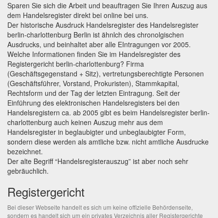
Sparen Sie sich die Arbeit und beauftragen Sie Ihren Auszug aus
dem Handelsregister direkt bei online bei uns.
Der historische Ausdruck Handelsregister des Handelsregister
berlin-charlottenburg Berlin ist ähnlch des chronolgischen
Ausdrucks, und beinhaltet aber alle EIntragungen vor 2005.
Welche Informationen finden Sie im Handelsregister des
Registergericht berlin-charlottenburg? Firma
(Geschäftsgegenstand + Sitz), vertretungsberechtigte Personen
(Geschäftsführer, Vorstand, Prokuristen), Stammkapital,
Rechtsform und der Tag der letzten Eintragung. Seit der
Einführung des elektronischen Handelsregisters bei den
Handelsregistern ca. ab 2005 gibt es beim Handelsregister berlin-
charlottenburg auch keinen Auszug mehr aus dem
Handelsregister in beglaubigter und unbeglaubigter Form,
sondern diese werden als amtliche bzw. nicht amtliche Ausdrucke
bezeichnet.
Der alte Begriff “Handelsregisterauszug” ist aber noch sehr
gebräuchlich.
Registergericht
Bei dieser Webseite handelt es sich um keine offizielle Behördenseite,
sondern es handelt sich um ein privates Verzeichnis aller Registergerichte