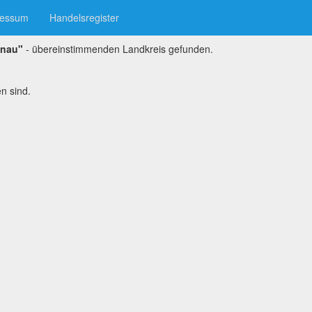
ressum
Handelsregister
enau"
- übereinstimmenden Landkreis gefunden.
en sind.