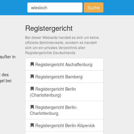
Suche
Registergericht
Bei dieser Webseite handelt es sich um keine
offizielle Behördenseite, sondern es handelt
sich um ein privates Verzeichnis aller
Registergerichte Deutschlands
 außer in
Registergericht Aschaffenburg
z des
Registergericht Bamberg
el bei
Registergericht Berlin
(Charlottenburg)
Registergericht Berlin-
Charlottenburg
Registergericht Berlin-Köpenick