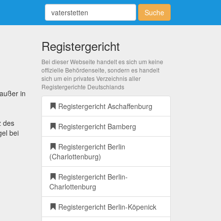
Suche
Registergericht
Bei dieser Webseite handelt es sich um keine
offizielle Behördenseite, sondern es handelt
sich um ein privates Verzeichnis aller
Registergerichte Deutschlands
 außer in
Registergericht Aschaffenburg
z des
Registergericht Bamberg
el bei
Registergericht Berlin
(Charlottenburg)
Registergericht Berlin-
Charlottenburg
Registergericht Berlin-Köpenick