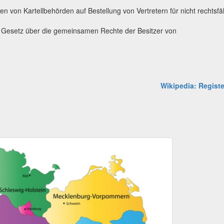
 von Kartellbehörden auf Bestellung von Vertretern für nicht rechtsfä
Gesetz über die gemeinsamen Rechte der Besitzer von
Wikipedia: Registe