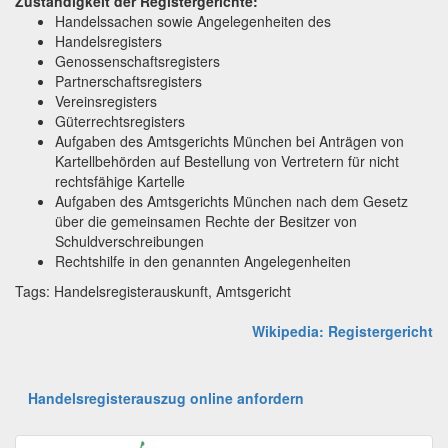
Zuständigkeit der Registergerichte:
Handelssachen sowie Angelegenheiten des
Handelsregisters
Genossenschaftsregisters
Partnerschaftsregisters
Vereinsregisters
Güterrechtsregisters
Aufgaben des Amtsgerichts München bei Anträgen von
Kartellbehörden auf Bestellung von Vertretern für nicht
rechtsfähige Kartelle
Aufgaben des Amtsgerichts München nach dem Gesetz
über die gemeinsamen Rechte der Besitzer von
Schuldverschreibungen
Rechtshilfe in den genannten Angelegenheiten
Tags: Handelsregisterauskunft, Amtsgericht
Wikipedia: Registergericht
Handelsregisterauszug online anfordern