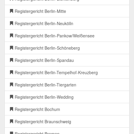
Registergericht Berlin-Mitte
Registergericht Berlin-Neukölln
Registergericht Berlin-Pankow/Weißensee
Registergericht Berlin-Schöneberg
Registergericht Berlin-Spandau
Registergericht Berlin-Tempelhof-Kreuzberg
Registergericht Berlin-Tiergarten
Registergericht Berlin-Wedding
Registergericht Bochum
Registergericht Braunschweig
Registergericht Bremen