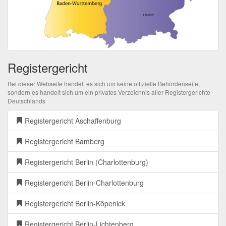
Registergericht
Bei dieser Webseite handelt es sich um keine offizielle Behördenseite,
sondern es handelt sich um ein privates Verzeichnis aller Registergerichte
Deutschlands
Registergericht Aschaffenburg
Registergericht Bamberg
Registergericht Berlin (Charlottenburg)
Registergericht Berlin-Charlottenburg
Registergericht Berlin-Köpenick
Registergericht Berlin-Lichtenberg