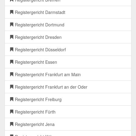
Registergericht Darmstadt
Registergericht Dortmund
Registergericht Dresden
Registergericht Düsseldorf
Registergericht Essen
Registergericht Frankfurt am Main
Registergericht Frankfurt an der Oder
Registergericht Freiburg
Registergericht Fürth
Registergericht Jena