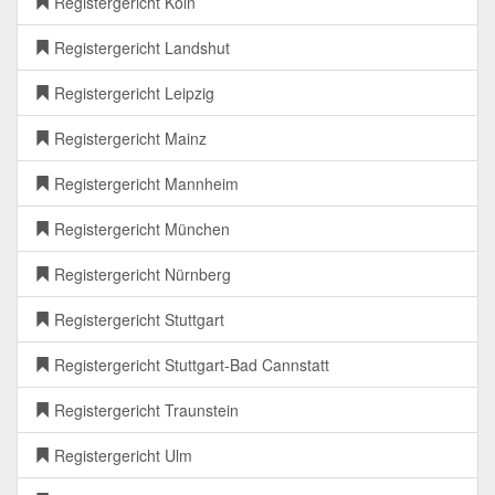
Registergericht Köln
Registergericht Landshut
Registergericht Leipzig
Registergericht Mainz
Registergericht Mannheim
Registergericht München
Registergericht Nürnberg
Registergericht Stuttgart
Registergericht Stuttgart-Bad Cannstatt
Registergericht Traunstein
Registergericht Ulm