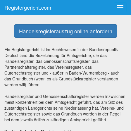
Registergericht.com
Handelsregisterauszug online anfordern
Ein Registergericht ist im Rechtswesen in der Bundesrepublik
Deutschland die Bezeichnung für Amtsgerichte, die das
Handelsregister, das Genossenschaftsregister, das
Partnerschaftsregister, das Vereinsregister, das
Güterrechtsregister und - außer in Baden-Württemberg - auch
das Grundbuch (wenn es als Grundstücksregister verstanden
werden will) führen.
Handelsregister und Genossenschaftsregister werden inzwischen
meist konzentriert bei dem Amtsgericht geführt, das am Sitz des
zuständigen Landgerichts seine Niederlassung hat. Vereins- und
Güterrechtsregister sowie das Grundbuch werden in der Regel
bei dem jeweils örtlich zuständigen Amtsgericht geführt.