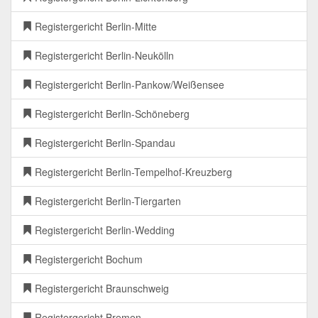
Registergericht Berlin-Mitte
Registergericht Berlin-Neukölln
Registergericht Berlin-Pankow/Weißensee
Registergericht Berlin-Schöneberg
Registergericht Berlin-Spandau
Registergericht Berlin-Tempelhof-Kreuzberg
Registergericht Berlin-Tiergarten
Registergericht Berlin-Wedding
Registergericht Bochum
Registergericht Braunschweig
Registergericht Bremen