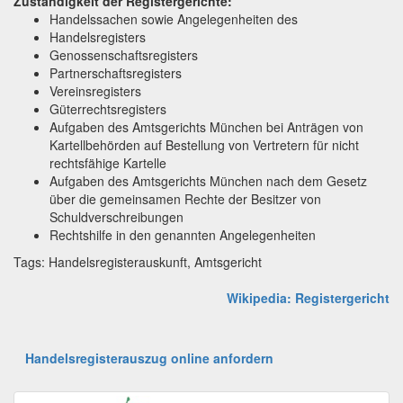
Zuständigkeit der Registergerichte:
Handelssachen sowie Angelegenheiten des
Handelsregisters
Genossenschaftsregisters
Partnerschaftsregisters
Vereinsregisters
Güterrechtsregisters
Aufgaben des Amtsgerichts München bei Anträgen von
Kartellbehörden auf Bestellung von Vertretern für nicht
rechtsfähige Kartelle
Aufgaben des Amtsgerichts München nach dem Gesetz
über die gemeinsamen Rechte der Besitzer von
Schuldverschreibungen
Rechtshilfe in den genannten Angelegenheiten
Tags: Handelsregisterauskunft, Amtsgericht
Wikipedia: Registergericht
Handelsregisterauszug online anfordern