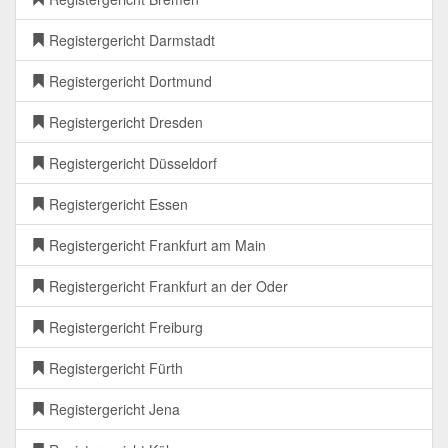
Registergericht Darmstadt
Registergericht Dortmund
Registergericht Dresden
Registergericht Düsseldorf
Registergericht Essen
Registergericht Frankfurt am Main
Registergericht Frankfurt an der Oder
Registergericht Freiburg
Registergericht Fürth
Registergericht Jena