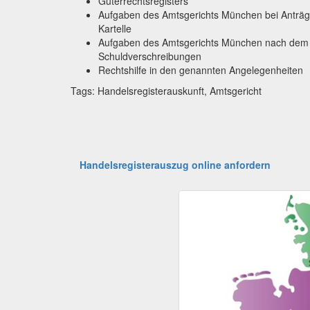
Güterrechtsregisters
Aufgaben des Amtsgerichts München bei Anträgen
Kartelle
Aufgaben des Amtsgerichts München nach dem 
Schuldverschreibungen
Rechtshilfe in den genannten Angelegenheiten
Tags: Handelsregisterauskunft, Amtsgericht
Handelsregisterauszug online anfordern