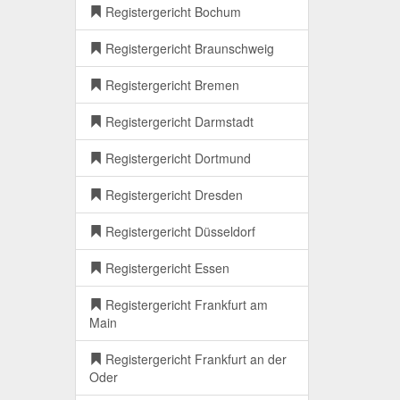
Registergericht Bochum
Registergericht Braunschweig
Registergericht Bremen
Registergericht Darmstadt
Registergericht Dortmund
Registergericht Dresden
Registergericht Düsseldorf
Registergericht Essen
Registergericht Frankfurt am
Main
Registergericht Frankfurt an der
Oder