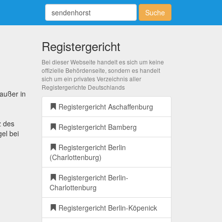
Suche
Registergericht
Bei dieser Webseite handelt es sich um keine
offizielle Behördenseite, sondern es handelt
sich um ein privates Verzeichnis aller
Registergerichte Deutschlands
 außer in
Registergericht Aschaffenburg
z des
Registergericht Bamberg
el bei
Registergericht Berlin
(Charlottenburg)
Registergericht Berlin-
Charlottenburg
Registergericht Berlin-Köpenick