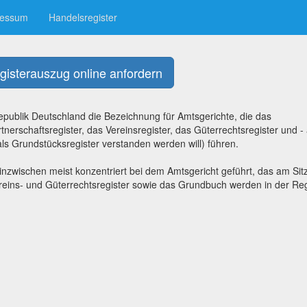
ressum
Handelsregister
gisterauszug online anfordern
epublik Deutschland die Bezeichnung für Amtsgerichte, die das
nerschaftsregister, das Vereinsregister, das Güterrechtsregister und -
 Grundstücksregister verstanden werden will) führen.
nzwischen meist konzentriert bei dem Amtsgericht geführt, das am Sit
reins- und Güterrechtsregister sowie das Grundbuch werden in der Reg