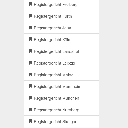
Registergericht Freiburg
Registergericht Fürth
Registergericht Jena
Registergericht Köln
Registergericht Landshut
Registergericht Leipzig
Registergericht Mainz
Registergericht Mannheim
Registergericht München
Registergericht Nürnberg
Registergericht Stuttgart