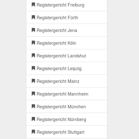
Registergericht Freiburg
Registergericht Fürth
Registergericht Jena
Registergericht Köln
Registergericht Landshut
Registergericht Leipzig
Registergericht Mainz
Registergericht Mannheim
Registergericht München
Registergericht Nürnberg
Registergericht Stuttgart