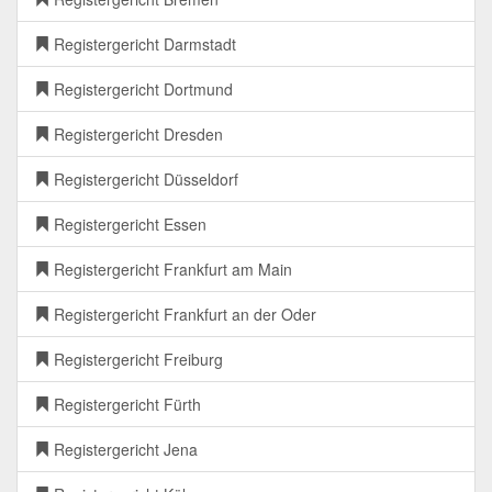
Registergericht Darmstadt
Registergericht Dortmund
Registergericht Dresden
Registergericht Düsseldorf
Registergericht Essen
Registergericht Frankfurt am Main
Registergericht Frankfurt an der Oder
Registergericht Freiburg
Registergericht Fürth
Registergericht Jena