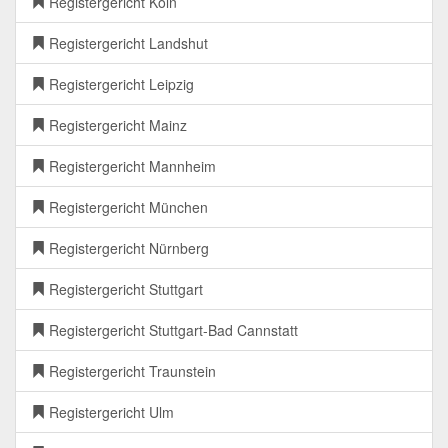
Registergericht Köln
Registergericht Landshut
Registergericht Leipzig
Registergericht Mainz
Registergericht Mannheim
Registergericht München
Registergericht Nürnberg
Registergericht Stuttgart
Registergericht Stuttgart-Bad Cannstatt
Registergericht Traunstein
Registergericht Ulm