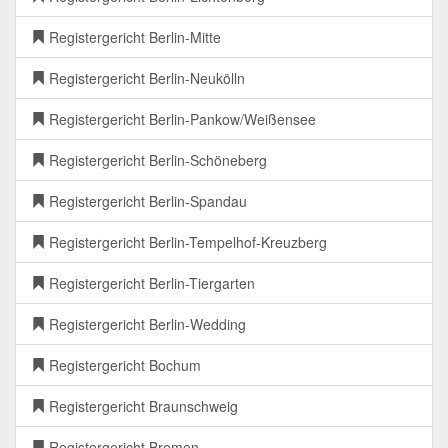
Registergericht Berlin-Mitte
Registergericht Berlin-Neukölln
Registergericht Berlin-Pankow/Weißensee
Registergericht Berlin-Schöneberg
Registergericht Berlin-Spandau
Registergericht Berlin-Tempelhof-Kreuzberg
Registergericht Berlin-Tiergarten
Registergericht Berlin-Wedding
Registergericht Bochum
Registergericht Braunschweig
Registergericht Bremen