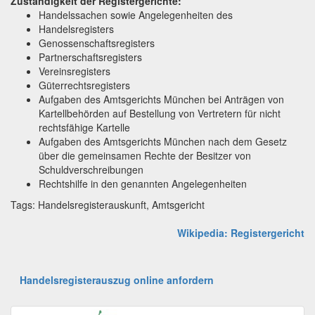
Zuständigkeit der Registergerichte:
Handelssachen sowie Angelegenheiten des
Handelsregisters
Genossenschaftsregisters
Partnerschaftsregisters
Vereinsregisters
Güterrechtsregisters
Aufgaben des Amtsgerichts München bei Anträgen von
Kartellbehörden auf Bestellung von Vertretern für nicht
rechtsfähige Kartelle
Aufgaben des Amtsgerichts München nach dem Gesetz
über die gemeinsamen Rechte der Besitzer von
Schuldverschreibungen
Rechtshilfe in den genannten Angelegenheiten
Tags: Handelsregisterauskunft, Amtsgericht
Wikipedia: Registergericht
Handelsregisterauszug online anfordern