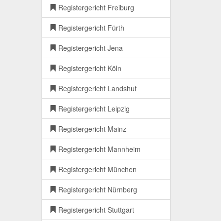
Registergericht Freiburg
Registergericht Fürth
Registergericht Jena
Registergericht Köln
Registergericht Landshut
Registergericht Leipzig
Registergericht Mainz
Registergericht Mannheim
Registergericht München
Registergericht Nürnberg
Registergericht Stuttgart