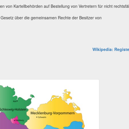
 von Kartellbehörden auf Bestellung von Vertretern für nicht rechtsfä
Gesetz über die gemeinsamen Rechte der Besitzer von
Wikipedia: Registe