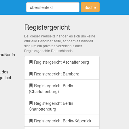
Suche
Registergericht
Bei dieser Webseite handelt es sich um keine
offizielle Behördenseite, sondern es handelt
sich um ein privates Verzeichnis aller
Registergerichte Deutschlands
 außer in
Registergericht Aschaffenburg
z des
Registergericht Bamberg
el bei
Registergericht Berlin
(Charlottenburg)
Registergericht Berlin-
Charlottenburg
Registergericht Berlin-Köpenick