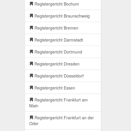
Registergericht Bochum
Registergericht Braunschweig
Registergericht Bremen
Registergericht Darmstadt
Registergericht Dortmund
Registergericht Dresden
Registergericht Düsseldorf
Registergericht Essen
Registergericht Frankfurt am
Main
Registergericht Frankfurt an der
Oder