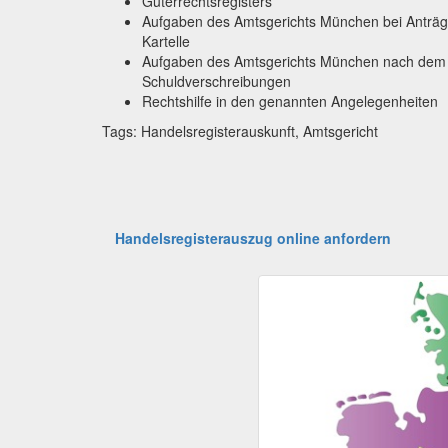
Güterrechtsregisters
Aufgaben des Amtsgerichts München bei Anträgen
Kartelle
Aufgaben des Amtsgerichts München nach dem 
Schuldverschreibungen
Rechtshilfe in den genannten Angelegenheiten
Tags: Handelsregisterauskunft, Amtsgericht
Handelsregisterauszug online anfordern