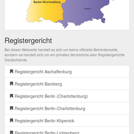
Registergericht
Bei dieser Webseite handelt es sich um keine offizielle Behördenseite,
sondern es handelt sich um ein privates Verzeichnis aller Registergerichte
Deutschlands
Registergericht Aschaffenburg
Registergericht Bamberg
Registergericht Berlin (Charlottenburg)
Registergericht Berlin-Charlottenburg
Registergericht Berlin-Köpenick
Registergericht Berlin-Lichtenberg