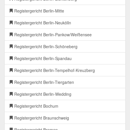
Registergericht Berlin-Mitte
Registergericht Berlin-Neukölln
Registergericht Berlin-Pankow/Weißensee
Registergericht Berlin-Schöneberg
Registergericht Berlin-Spandau
Registergericht Berlin-Tempelhof-Kreuzberg
Registergericht Berlin-Tiergarten
Registergericht Berlin-Wedding
Registergericht Bochum
Registergericht Braunschweig
Registergericht Bremen