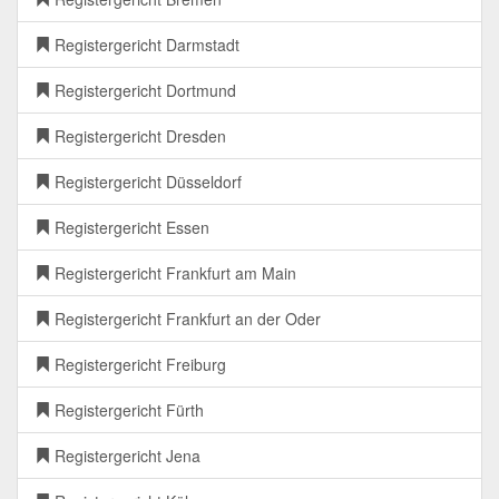
Registergericht Darmstadt
Registergericht Dortmund
Registergericht Dresden
Registergericht Düsseldorf
Registergericht Essen
Registergericht Frankfurt am Main
Registergericht Frankfurt an der Oder
Registergericht Freiburg
Registergericht Fürth
Registergericht Jena