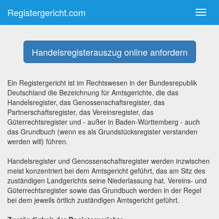
Registergericht.com
Handelsregisterauszug online anfordern
Ein Registergericht ist im Rechtswesen in der Bundesrepublik
Deutschland die Bezeichnung für Amtsgerichte, die das
Handelsregister, das Genossenschaftsregister, das
Partnerschaftsregister, das Vereinsregister, das
Güterrechtsregister und - außer in Baden-Württemberg - auch
das Grundbuch (wenn es als Grundstücksregister verstanden
werden will) führen.
Handelsregister und Genossenschaftsregister werden inzwischen
meist konzentriert bei dem Amtsgericht geführt, das am Sitz des
zuständigen Landgerichts seine Niederlassung hat. Vereins- und
Güterrechtsregister sowie das Grundbuch werden in der Regel
bei dem jeweils örtlich zuständigen Amtsgericht geführt.