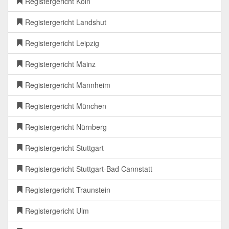
Registergericht Köln
Registergericht Landshut
Registergericht Leipzig
Registergericht Mainz
Registergericht Mannheim
Registergericht München
Registergericht Nürnberg
Registergericht Stuttgart
Registergericht Stuttgart-Bad Cannstatt
Registergericht Traunstein
Registergericht Ulm