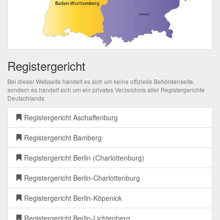
Registergericht
Bei dieser Webseite handelt es sich um keine offizielle Behördenseite,
sondern es handelt sich um ein privates Verzeichnis aller Registergerichte
Deutschlands
Registergericht Aschaffenburg
Registergericht Bamberg
Registergericht Berlin (Charlottenburg)
Registergericht Berlin-Charlottenburg
Registergericht Berlin-Köpenick
Registergericht Berlin-Lichtenberg