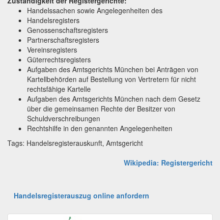
Zuständigkeit der Registergerichte:
Handelssachen sowie Angelegenheiten des
Handelsregisters
Genossenschaftsregisters
Partnerschaftsregisters
Vereinsregisters
Güterrechtsregisters
Aufgaben des Amtsgerichts München bei Anträgen von
Kartellbehörden auf Bestellung von Vertretern für nicht
rechtsfähige Kartelle
Aufgaben des Amtsgerichts München nach dem Gesetz
über die gemeinsamen Rechte der Besitzer von
Schuldverschreibungen
Rechtshilfe in den genannten Angelegenheiten
Tags: Handelsregisterauskunft, Amtsgericht
Wikipedia: Registergericht
Handelsregisterauszug online anfordern