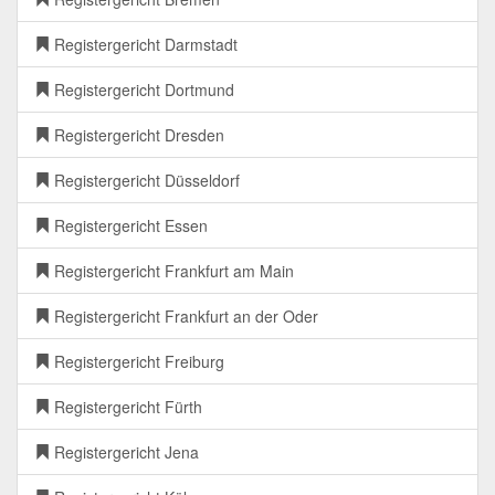
Registergericht Darmstadt
Registergericht Dortmund
Registergericht Dresden
Registergericht Düsseldorf
Registergericht Essen
Registergericht Frankfurt am Main
Registergericht Frankfurt an der Oder
Registergericht Freiburg
Registergericht Fürth
Registergericht Jena