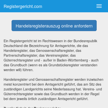
Registergericht.com
Handelsregisterauszug online anfordern
Ein Registergericht ist im Rechtswesen in der Bundesrepublik
Deutschland die Bezeichnung für Amtsgerichte, die das
Handelsregister, das Genossenschaftsregister, das
Partnerschaftsregister, das Vereinsregister, das
Güterrechtsregister und - außer in Baden-Württemberg - auch
das Grundbuch (wenn es als Grundstücksregister verstanden
werden will) führen.
Handelsregister und Genossenschaftsregister werden inzwischen
meist konzentriert bei dem Amtsgericht geführt, das am Sitz des
zuständigen Landgerichts seine Niederlassung hat. Vereins- und
Güterrechtsregister sowie das Grundbuch werden in der Regel
bei dem jeweils örtlich zuständigen Amtsgericht geführt.