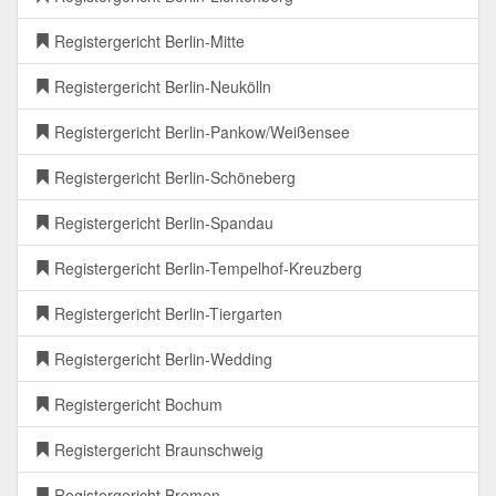
Registergericht Berlin-Mitte
Registergericht Berlin-Neukölln
Registergericht Berlin-Pankow/Weißensee
Registergericht Berlin-Schöneberg
Registergericht Berlin-Spandau
Registergericht Berlin-Tempelhof-Kreuzberg
Registergericht Berlin-Tiergarten
Registergericht Berlin-Wedding
Registergericht Bochum
Registergericht Braunschweig
Registergericht Bremen