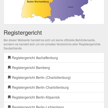
Registergericht
Bei dieser Webseite handelt es sich um keine offizielle Behördenseite,
sondern es handelt sich um ein privates Verzeichnis aller Registergerichte
Deutschlands
Registergericht Aschaffenburg
Registergericht Bamberg
Registergericht Berlin (Charlottenburg)
Registergericht Berlin-Charlottenburg
Registergericht Berlin-Köpenick
Registergericht Berlin-Lichtenberg