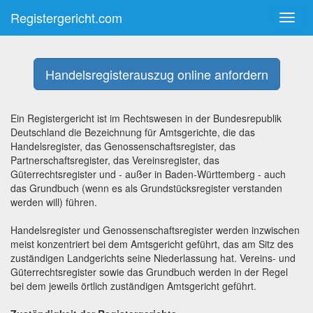
Registergericht.com
Handelsregisterauszug online anfordern
Ein Registergericht ist im Rechtswesen in der Bundesrepublik
Deutschland die Bezeichnung für Amtsgerichte, die das
Handelsregister, das Genossenschaftsregister, das
Partnerschaftsregister, das Vereinsregister, das
Güterrechtsregister und - außer in Baden-Württemberg - auch
das Grundbuch (wenn es als Grundstücksregister verstanden
werden will) führen.
Handelsregister und Genossenschaftsregister werden inzwischen
meist konzentriert bei dem Amtsgericht geführt, das am Sitz des
zuständigen Landgerichts seine Niederlassung hat. Vereins- und
Güterrechtsregister sowie das Grundbuch werden in der Regel
bei dem jeweils örtlich zuständigen Amtsgericht geführt.