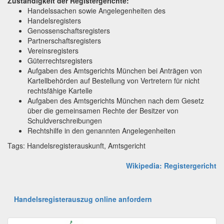
Zuständigkeit der Registergerichte:
Handelssachen sowie Angelegenheiten des
Handelsregisters
Genossenschaftsregisters
Partnerschaftsregisters
Vereinsregisters
Güterrechtsregisters
Aufgaben des Amtsgerichts München bei Anträgen von
Kartellbehörden auf Bestellung von Vertretern für nicht
rechtsfähige Kartelle
Aufgaben des Amtsgerichts München nach dem Gesetz
über die gemeinsamen Rechte der Besitzer von
Schuldverschreibungen
Rechtshilfe in den genannten Angelegenheiten
Tags: Handelsregisterauskunft, Amtsgericht
Wikipedia: Registergericht
Handelsregisterauszug online anfordern