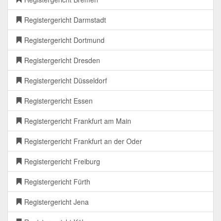
Registergericht Darmstadt
Registergericht Dortmund
Registergericht Dresden
Registergericht Düsseldorf
Registergericht Essen
Registergericht Frankfurt am Main
Registergericht Frankfurt an der Oder
Registergericht Freiburg
Registergericht Fürth
Registergericht Jena