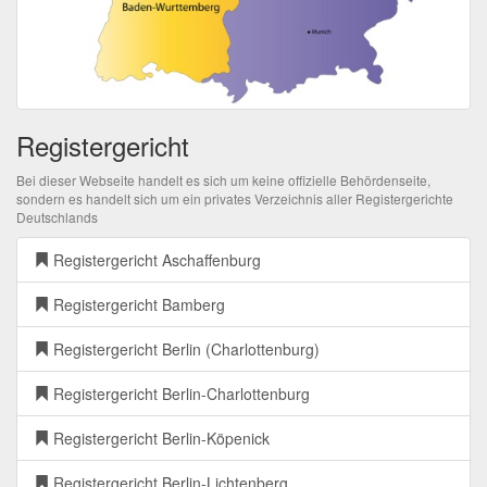
Registergericht
Bei dieser Webseite handelt es sich um keine offizielle Behördenseite,
sondern es handelt sich um ein privates Verzeichnis aller Registergerichte
Deutschlands
Registergericht Aschaffenburg
Registergericht Bamberg
Registergericht Berlin (Charlottenburg)
Registergericht Berlin-Charlottenburg
Registergericht Berlin-Köpenick
Registergericht Berlin-Lichtenberg