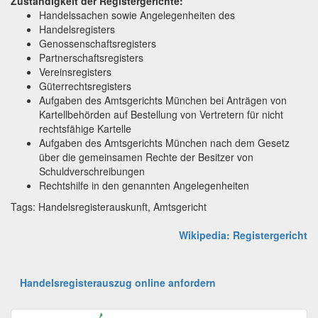
Zuständigkeit der Registergerichte:
Handelssachen sowie Angelegenheiten des
Handelsregisters
Genossenschaftsregisters
Partnerschaftsregisters
Vereinsregisters
Güterrechtsregisters
Aufgaben des Amtsgerichts München bei Anträgen von
Kartellbehörden auf Bestellung von Vertretern für nicht
rechtsfähige Kartelle
Aufgaben des Amtsgerichts München nach dem Gesetz
über die gemeinsamen Rechte der Besitzer von
Schuldverschreibungen
Rechtshilfe in den genannten Angelegenheiten
Tags: Handelsregisterauskunft, Amtsgericht
Wikipedia: Registergericht
Handelsregisterauszug online anfordern