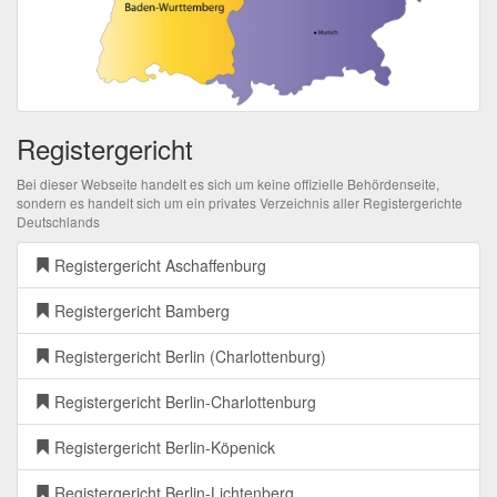
Registergericht
Bei dieser Webseite handelt es sich um keine offizielle Behördenseite,
sondern es handelt sich um ein privates Verzeichnis aller Registergerichte
Deutschlands
Registergericht Aschaffenburg
Registergericht Bamberg
Registergericht Berlin (Charlottenburg)
Registergericht Berlin-Charlottenburg
Registergericht Berlin-Köpenick
Registergericht Berlin-Lichtenberg