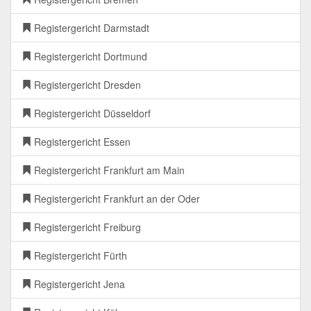
Registergericht Darmstadt
Registergericht Dortmund
Registergericht Dresden
Registergericht Düsseldorf
Registergericht Essen
Registergericht Frankfurt am Main
Registergericht Frankfurt an der Oder
Registergericht Freiburg
Registergericht Fürth
Registergericht Jena