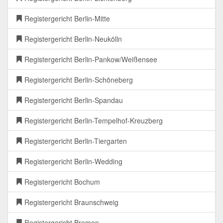
Registergericht Berlin-Mitte
Registergericht Berlin-Neukölln
Registergericht Berlin-Pankow/Weißensee
Registergericht Berlin-Schöneberg
Registergericht Berlin-Spandau
Registergericht Berlin-Tempelhof-Kreuzberg
Registergericht Berlin-Tiergarten
Registergericht Berlin-Wedding
Registergericht Bochum
Registergericht Braunschweig
Registergericht Bremen