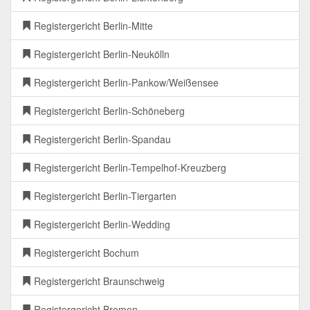
Registergericht Berlin-Mitte
Registergericht Berlin-Neukölln
Registergericht Berlin-Pankow/Weißensee
Registergericht Berlin-Schöneberg
Registergericht Berlin-Spandau
Registergericht Berlin-Tempelhof-Kreuzberg
Registergericht Berlin-Tiergarten
Registergericht Berlin-Wedding
Registergericht Bochum
Registergericht Braunschweig
Registergericht Bremen