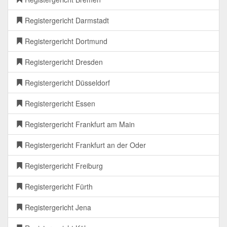
Registergericht Darmstadt
Registergericht Dortmund
Registergericht Dresden
Registergericht Düsseldorf
Registergericht Essen
Registergericht Frankfurt am Main
Registergericht Frankfurt an der Oder
Registergericht Freiburg
Registergericht Fürth
Registergericht Jena