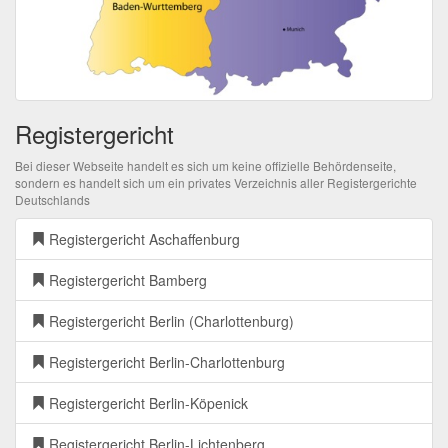
Registergericht
Bei dieser Webseite handelt es sich um keine offizielle Behördenseite,
sondern es handelt sich um ein privates Verzeichnis aller Registergerichte
Deutschlands
Registergericht Aschaffenburg
Registergericht Bamberg
Registergericht Berlin (Charlottenburg)
Registergericht Berlin-Charlottenburg
Registergericht Berlin-Köpenick
Registergericht Berlin-Lichtenberg