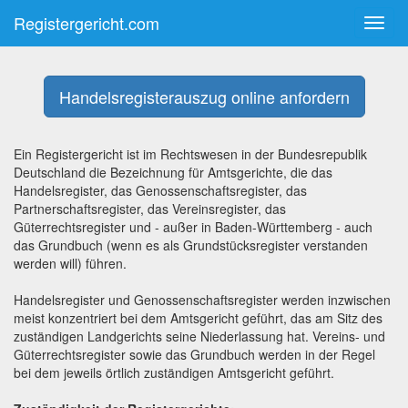
Registergericht.com
Handelsregisterauszug online anfordern
Ein Registergericht ist im Rechtswesen in der Bundesrepublik
Deutschland die Bezeichnung für Amtsgerichte, die das
Handelsregister, das Genossenschaftsregister, das
Partnerschaftsregister, das Vereinsregister, das
Güterrechtsregister und - außer in Baden-Württemberg - auch
das Grundbuch (wenn es als Grundstücksregister verstanden
werden will) führen.
Handelsregister und Genossenschaftsregister werden inzwischen
meist konzentriert bei dem Amtsgericht geführt, das am Sitz des
zuständigen Landgerichts seine Niederlassung hat. Vereins- und
Güterrechtsregister sowie das Grundbuch werden in der Regel
bei dem jeweils örtlich zuständigen Amtsgericht geführt.