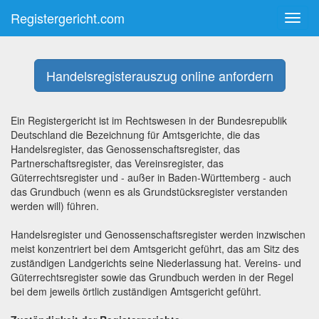
Registergericht.com
Handelsregisterauszug online anfordern
Ein Registergericht ist im Rechtswesen in der Bundesrepublik
Deutschland die Bezeichnung für Amtsgerichte, die das
Handelsregister, das Genossenschaftsregister, das
Partnerschaftsregister, das Vereinsregister, das
Güterrechtsregister und - außer in Baden-Württemberg - auch
das Grundbuch (wenn es als Grundstücksregister verstanden
werden will) führen.
Handelsregister und Genossenschaftsregister werden inzwischen
meist konzentriert bei dem Amtsgericht geführt, das am Sitz des
zuständigen Landgerichts seine Niederlassung hat. Vereins- und
Güterrechtsregister sowie das Grundbuch werden in der Regel
bei dem jeweils örtlich zuständigen Amtsgericht geführt.