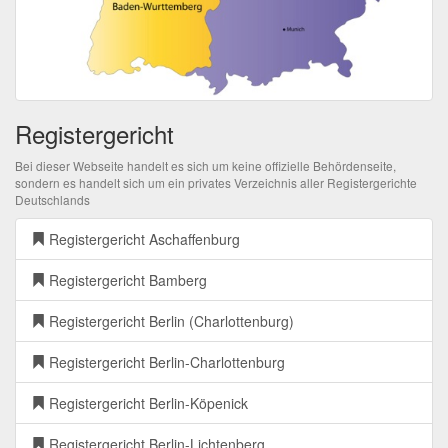
Registergericht
Bei dieser Webseite handelt es sich um keine offizielle Behördenseite,
sondern es handelt sich um ein privates Verzeichnis aller Registergerichte
Deutschlands
Registergericht Aschaffenburg
Registergericht Bamberg
Registergericht Berlin (Charlottenburg)
Registergericht Berlin-Charlottenburg
Registergericht Berlin-Köpenick
Registergericht Berlin-Lichtenberg