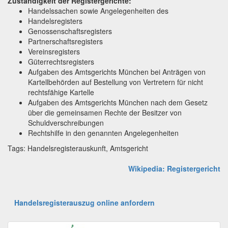
Zuständigkeit der Registergerichte:
Handelssachen sowie Angelegenheiten des
Handelsregisters
Genossenschaftsregisters
Partnerschaftsregisters
Vereinsregisters
Güterrechtsregisters
Aufgaben des Amtsgerichts München bei Anträgen von
Kartellbehörden auf Bestellung von Vertretern für nicht
rechtsfähige Kartelle
Aufgaben des Amtsgerichts München nach dem Gesetz
über die gemeinsamen Rechte der Besitzer von
Schuldverschreibungen
Rechtshilfe in den genannten Angelegenheiten
Tags: Handelsregisterauskunft, Amtsgericht
Wikipedia: Registergericht
Handelsregisterauszug online anfordern