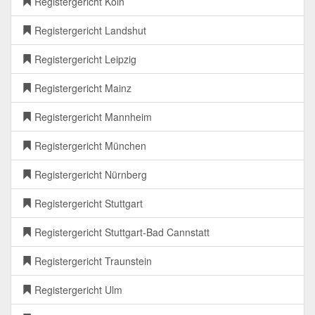
Registergericht Köln
Registergericht Landshut
Registergericht Leipzig
Registergericht Mainz
Registergericht Mannheim
Registergericht München
Registergericht Nürnberg
Registergericht Stuttgart
Registergericht Stuttgart-Bad Cannstatt
Registergericht Traunstein
Registergericht Ulm