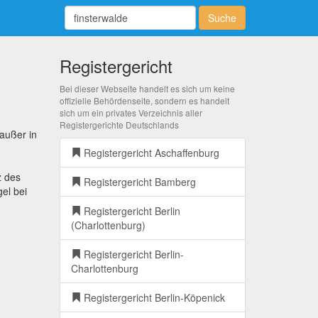
Suche
Registergericht
Bei dieser Webseite handelt es sich um keine
offizielle Behördenseite, sondern es handelt
sich um ein privates Verzeichnis aller
Registergerichte Deutschlands
 außer in
Registergericht Aschaffenburg
z des
Registergericht Bamberg
el bei
Registergericht Berlin
(Charlottenburg)
Registergericht Berlin-
Charlottenburg
Registergericht Berlin-Köpenick