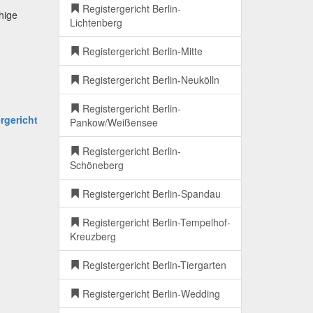
Registergericht Berlin-
hige
Lichtenberg
Registergericht Berlin-Mitte
Registergericht Berlin-Neukölln
Registergericht Berlin-
rgericht
Pankow/Weißensee
Registergericht Berlin-
Schöneberg
Registergericht Berlin-Spandau
Registergericht Berlin-Tempelhof-
Kreuzberg
Registergericht Berlin-Tiergarten
Registergericht Berlin-Wedding