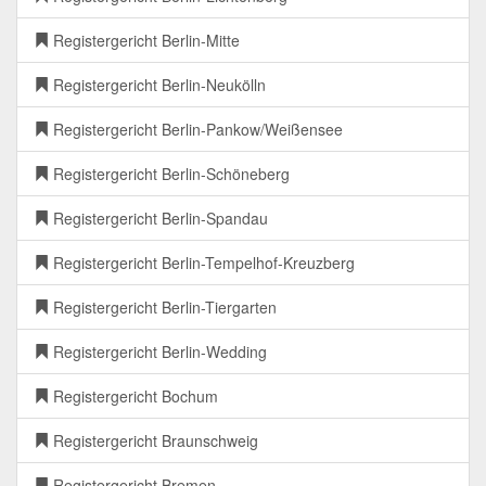
Registergericht Berlin-Mitte
Registergericht Berlin-Neukölln
Registergericht Berlin-Pankow/Weißensee
Registergericht Berlin-Schöneberg
Registergericht Berlin-Spandau
Registergericht Berlin-Tempelhof-Kreuzberg
Registergericht Berlin-Tiergarten
Registergericht Berlin-Wedding
Registergericht Bochum
Registergericht Braunschweig
Registergericht Bremen