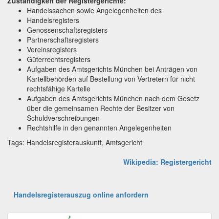
Zuständigkeit der Registergerichte:
Handelssachen sowie Angelegenheiten des
Handelsregisters
Genossenschaftsregisters
Partnerschaftsregisters
Vereinsregisters
Güterrechtsregisters
Aufgaben des Amtsgerichts München bei Anträgen von
Kartellbehörden auf Bestellung von Vertretern für nicht
rechtsfähige Kartelle
Aufgaben des Amtsgerichts München nach dem Gesetz
über die gemeinsamen Rechte der Besitzer von
Schuldverschreibungen
Rechtshilfe in den genannten Angelegenheiten
Tags: Handelsregisterauskunft, Amtsgericht
Wikipedia: Registergericht
Handelsregisterauszug online anfordern