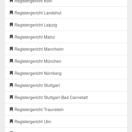
Registergericht Köln
Registergericht Landshut
Registergericht Leipzig
Registergericht Mainz
Registergericht Mannheim
Registergericht München
Registergericht Nürnberg
Registergericht Stuttgart
Registergericht Stuttgart-Bad Cannstatt
Registergericht Traunstein
Registergericht Ulm