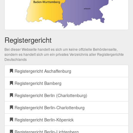
Registergericht
Bei dieser Webseite handelt es sich um keine offizielle Behördenseite,
sondern es handelt sich um ein privates Verzeichnis aller Registergerichte
Deutschlands
Registergericht Aschaffenburg
Registergericht Bamberg
Registergericht Berlin (Charlottenburg)
Registergericht Berlin-Charlottenburg
Registergericht Berlin-Köpenick
Registergericht Berlin-Lichtenberg