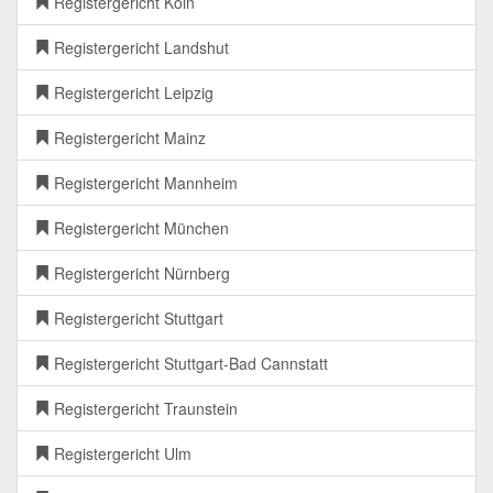
Registergericht Köln
Registergericht Landshut
Registergericht Leipzig
Registergericht Mainz
Registergericht Mannheim
Registergericht München
Registergericht Nürnberg
Registergericht Stuttgart
Registergericht Stuttgart-Bad Cannstatt
Registergericht Traunstein
Registergericht Ulm