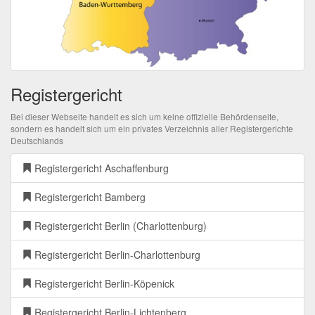
Registergericht
Bei dieser Webseite handelt es sich um keine offizielle Behördenseite,
sondern es handelt sich um ein privates Verzeichnis aller Registergerichte
Deutschlands
Registergericht Aschaffenburg
Registergericht Bamberg
Registergericht Berlin (Charlottenburg)
Registergericht Berlin-Charlottenburg
Registergericht Berlin-Köpenick
Registergericht Berlin-Lichtenberg