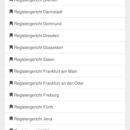
Registergericht Darmstadt
Registergericht Dortmund
Registergericht Dresden
Registergericht Düsseldorf
Registergericht Essen
Registergericht Frankfurt am Main
Registergericht Frankfurt an der Oder
Registergericht Freiburg
Registergericht Fürth
Registergericht Jena