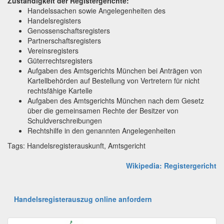
Zuständigkeit der Registergerichte:
Handelssachen sowie Angelegenheiten des
Handelsregisters
Genossenschaftsregisters
Partnerschaftsregisters
Vereinsregisters
Güterrechtsregisters
Aufgaben des Amtsgerichts München bei Anträgen von
Kartellbehörden auf Bestellung von Vertretern für nicht
rechtsfähige Kartelle
Aufgaben des Amtsgerichts München nach dem Gesetz
über die gemeinsamen Rechte der Besitzer von
Schuldverschreibungen
Rechtshilfe in den genannten Angelegenheiten
Tags: Handelsregisterauskunft, Amtsgericht
Wikipedia: Registergericht
Handelsregisterauszug online anfordern