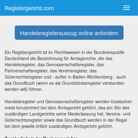
Registergericht.com
Handelsregisterauszug online anfordern
Ein Registergericht ist im Rechtswesen in der Bundesrepublik
Deutschland die Bezeichnung für Amtsgerichte, die das
Handelsregister, das Genossenschaftsregister, das
Partnerschaftsregister, das Vereinsregister, das
Güterrechtsregister und - außer in Baden-Württemberg - auch
das Grundbuch (wenn es als Grundstücksregister verstanden
werden will) führen.
Handelsregister und Genossenschaftsregister werden inzwischen
meist konzentriert bei dem Amtsgericht geführt, das am Sitz des
zuständigen Landgerichts seine Niederlassung hat. Vereins- und
Güterrechtsregister sowie das Grundbuch werden in der Regel
bei dem jeweils örtlich zuständigen Amtsgericht geführt.