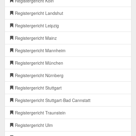
Registergericht Köln
Registergericht Landshut
Registergericht Leipzig
Registergericht Mainz
Registergericht Mannheim
Registergericht München
Registergericht Nürnberg
Registergericht Stuttgart
Registergericht Stuttgart-Bad Cannstatt
Registergericht Traunstein
Registergericht Ulm