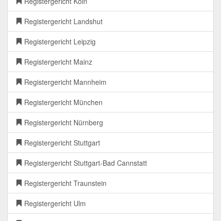
Registergericht Köln
Registergericht Landshut
Registergericht Leipzig
Registergericht Mainz
Registergericht Mannheim
Registergericht München
Registergericht Nürnberg
Registergericht Stuttgart
Registergericht Stuttgart-Bad Cannstatt
Registergericht Traunstein
Registergericht Ulm