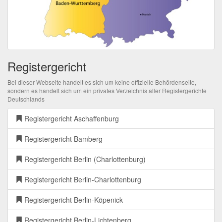
Registergericht
Bei dieser Webseite handelt es sich um keine offizielle Behördenseite,
sondern es handelt sich um ein privates Verzeichnis aller Registergerichte
Deutschlands
Registergericht Aschaffenburg
Registergericht Bamberg
Registergericht Berlin (Charlottenburg)
Registergericht Berlin-Charlottenburg
Registergericht Berlin-Köpenick
Registergericht Berlin-Lichtenberg