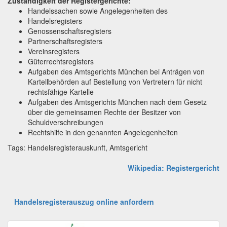
Zuständigkeit der Registergerichte:
Handelssachen sowie Angelegenheiten des
Handelsregisters
Genossenschaftsregisters
Partnerschaftsregisters
Vereinsregisters
Güterrechtsregisters
Aufgaben des Amtsgerichts München bei Anträgen von
Kartellbehörden auf Bestellung von Vertretern für nicht
rechtsfähige Kartelle
Aufgaben des Amtsgerichts München nach dem Gesetz
über die gemeinsamen Rechte der Besitzer von
Schuldverschreibungen
Rechtshilfe in den genannten Angelegenheiten
Tags: Handelsregisterauskunft, Amtsgericht
Wikipedia: Registergericht
Handelsregisterauszug online anfordern