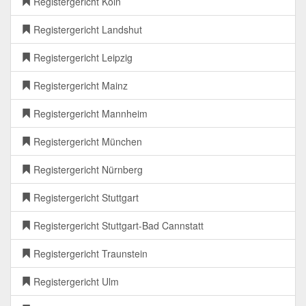
Registergericht Köln
Registergericht Landshut
Registergericht Leipzig
Registergericht Mainz
Registergericht Mannheim
Registergericht München
Registergericht Nürnberg
Registergericht Stuttgart
Registergericht Stuttgart-Bad Cannstatt
Registergericht Traunstein
Registergericht Ulm