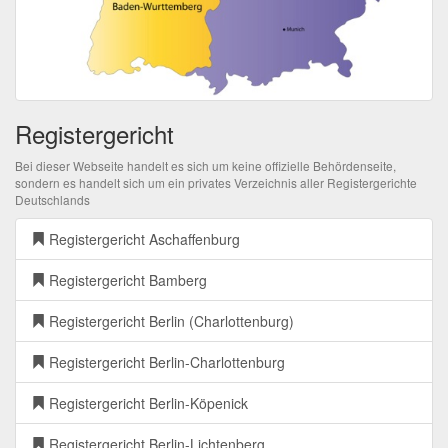
Registergericht
Bei dieser Webseite handelt es sich um keine offizielle Behördenseite,
sondern es handelt sich um ein privates Verzeichnis aller Registergerichte
Deutschlands
Registergericht Aschaffenburg
Registergericht Bamberg
Registergericht Berlin (Charlottenburg)
Registergericht Berlin-Charlottenburg
Registergericht Berlin-Köpenick
Registergericht Berlin-Lichtenberg