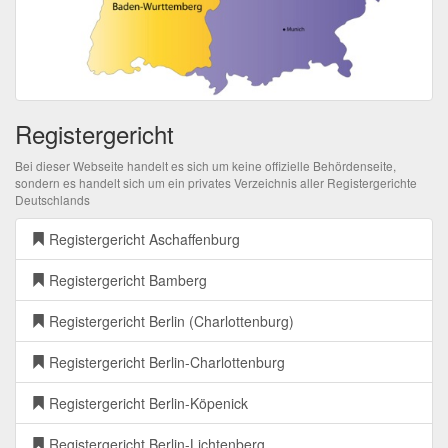
Registergericht
Bei dieser Webseite handelt es sich um keine offizielle Behördenseite,
sondern es handelt sich um ein privates Verzeichnis aller Registergerichte
Deutschlands
Registergericht Aschaffenburg
Registergericht Bamberg
Registergericht Berlin (Charlottenburg)
Registergericht Berlin-Charlottenburg
Registergericht Berlin-Köpenick
Registergericht Berlin-Lichtenberg