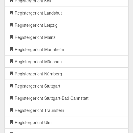
Registergericht Köln
Registergericht Landshut
Registergericht Leipzig
Registergericht Mainz
Registergericht Mannheim
Registergericht München
Registergericht Nürnberg
Registergericht Stuttgart
Registergericht Stuttgart-Bad Cannstatt
Registergericht Traunstein
Registergericht Ulm