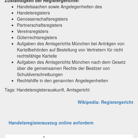
Zuständigkeit der Registergerichte:
Handelssachen sowie Angelegenheiten des
Handelsregisters
Genossenschaftsregisters
Partnerschaftsregisters
Vereinsregisters
Güterrechtsregisters
Aufgaben des Amtsgerichts München bei Anträgen von
Kartellbehörden auf Bestellung von Vertretern für nicht
rechtsfähige Kartelle
Aufgaben des Amtsgerichts München nach dem Gesetz
über die gemeinsamen Rechte der Besitzer von
Schuldverschreibungen
Rechtshilfe in den genannten Angelegenheiten
Tags: Handelsregisterauskunft, Amtsgericht
Wikipedia: Registergericht
Handelsregisterauszug online anfordern