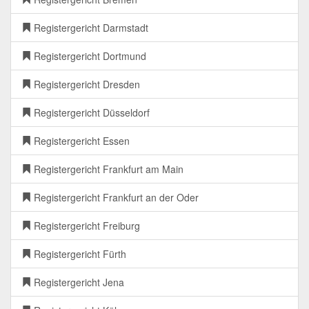
Registergericht Darmstadt
Registergericht Dortmund
Registergericht Dresden
Registergericht Düsseldorf
Registergericht Essen
Registergericht Frankfurt am Main
Registergericht Frankfurt an der Oder
Registergericht Freiburg
Registergericht Fürth
Registergericht Jena