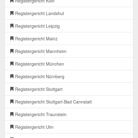
Registergericht Köln
Registergericht Landshut
Registergericht Leipzig
Registergericht Mainz
Registergericht Mannheim
Registergericht München
Registergericht Nürnberg
Registergericht Stuttgart
Registergericht Stuttgart-Bad Cannstatt
Registergericht Traunstein
Registergericht Ulm