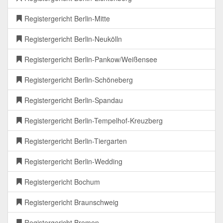
Registergericht Berlin-Mitte
Registergericht Berlin-Neukölln
Registergericht Berlin-Pankow/Weißensee
Registergericht Berlin-Schöneberg
Registergericht Berlin-Spandau
Registergericht Berlin-Tempelhof-Kreuzberg
Registergericht Berlin-Tiergarten
Registergericht Berlin-Wedding
Registergericht Bochum
Registergericht Braunschweig
Registergericht Bremen