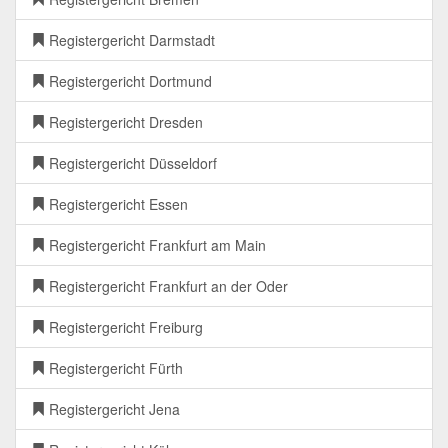
Registergericht Darmstadt
Registergericht Dortmund
Registergericht Dresden
Registergericht Düsseldorf
Registergericht Essen
Registergericht Frankfurt am Main
Registergericht Frankfurt an der Oder
Registergericht Freiburg
Registergericht Fürth
Registergericht Jena