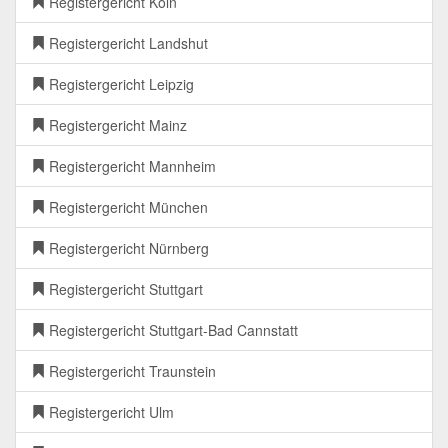
Registergericht Köln
Registergericht Landshut
Registergericht Leipzig
Registergericht Mainz
Registergericht Mannheim
Registergericht München
Registergericht Nürnberg
Registergericht Stuttgart
Registergericht Stuttgart-Bad Cannstatt
Registergericht Traunstein
Registergericht Ulm