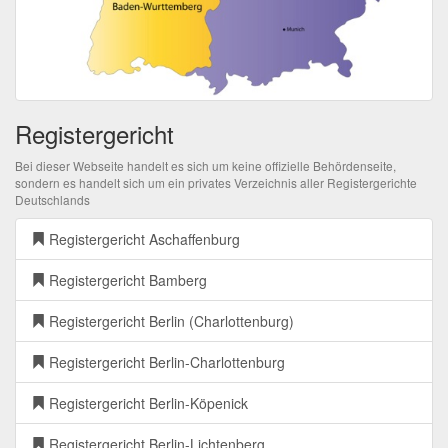
Registergericht
Bei dieser Webseite handelt es sich um keine offizielle Behördenseite,
sondern es handelt sich um ein privates Verzeichnis aller Registergerichte
Deutschlands
Registergericht Aschaffenburg
Registergericht Bamberg
Registergericht Berlin (Charlottenburg)
Registergericht Berlin-Charlottenburg
Registergericht Berlin-Köpenick
Registergericht Berlin-Lichtenberg