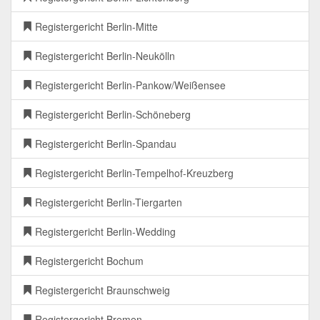
Registergericht Berlin-Mitte
Registergericht Berlin-Neukölln
Registergericht Berlin-Pankow/Weißensee
Registergericht Berlin-Schöneberg
Registergericht Berlin-Spandau
Registergericht Berlin-Tempelhof-Kreuzberg
Registergericht Berlin-Tiergarten
Registergericht Berlin-Wedding
Registergericht Bochum
Registergericht Braunschweig
Registergericht Bremen