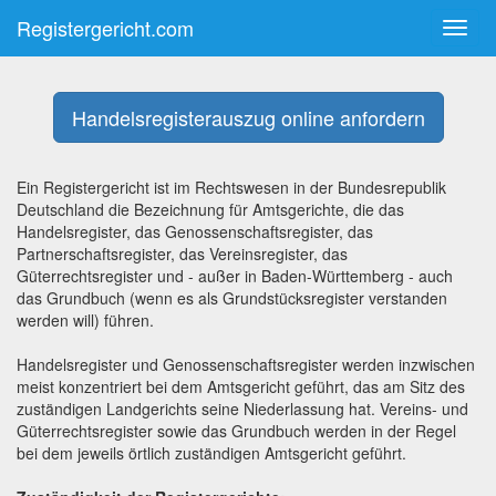
Registergericht.com
Handelsregisterauszug online anfordern
Ein Registergericht ist im Rechtswesen in der Bundesrepublik
Deutschland die Bezeichnung für Amtsgerichte, die das
Handelsregister, das Genossenschaftsregister, das
Partnerschaftsregister, das Vereinsregister, das
Güterrechtsregister und - außer in Baden-Württemberg - auch
das Grundbuch (wenn es als Grundstücksregister verstanden
werden will) führen.
Handelsregister und Genossenschaftsregister werden inzwischen
meist konzentriert bei dem Amtsgericht geführt, das am Sitz des
zuständigen Landgerichts seine Niederlassung hat. Vereins- und
Güterrechtsregister sowie das Grundbuch werden in der Regel
bei dem jeweils örtlich zuständigen Amtsgericht geführt.