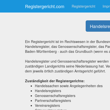
Registergericht.com
Registergericht
Imp
Handelsre
Ein Registergericht ist im Rechtswesen in der Bundesr
Handelsregister, das Genossenschaftsregister, das Part
Baden-Württemberg - auch das Grundbuch (wenn es als
Handelsregister und Genossenschaftsregister werden i
zuständigen Landgerichts seine Niederlassung hat. Ve
dem jeweils örtlich zuständigen Amtsgericht geführt.
Zuständigkeit der Registergerichte:
Handelssachen sowie Angelegenheiten des
Handelsregisters
Genossenschaftsregisters
Partnerschaftsregisters
Vereinsregisters