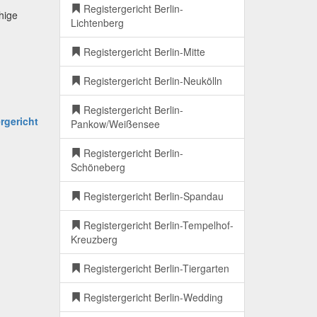
Registergericht Berlin-
hige
Lichtenberg
Registergericht Berlin-Mitte
Registergericht Berlin-Neukölln
Registergericht Berlin-
rgericht
Pankow/Weißensee
Registergericht Berlin-
Schöneberg
Registergericht Berlin-Spandau
Registergericht Berlin-Tempelhof-
Kreuzberg
Registergericht Berlin-Tiergarten
Registergericht Berlin-Wedding