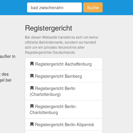
Suche
Registergericht
Bei dieser Webseite handelt es sich um keine
offizielle Behördenseite, sondern es handelt
sich um ein privates Verzeichnis aller
Registergerichte Deutschlands
 außer in
Registergericht Aschaffenburg
z des
Registergericht Bamberg
el bei
Registergericht Berlin
(Charlottenburg)
Registergericht Berlin-
Charlottenburg
Registergericht Berlin-Köpenick